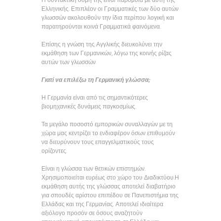
Η συντακτική δομή της είναι παρόμοια με αυτή της
Ελληνικής. Επιπλέον οι Γραμματικές των δύο αυτών
γλωσσών ακολουθούν την ίδια περίπου λογική και
παρατηρούνται κοινά Γραμματικά φαινόμενα.
Επίσης η γνώση της Αγγλικής διευκολύνει την
εκμάθηση των Γερμανικών, λόγω της κοινής ρίζας
αυτών των γλωσσών.
Γιατί να επιλέξω τη Γερμανική γλώσσα;
Η Γερμανία είναι από τις σημαντικότερες
βιομηχανικές δυνάμεις παγκοσμίως.
Τα μεγάλο ποσοστό εμπορικών συναλλαγών με τη
χώρα μας κεντρίζει το ενδιαφέρον όσων επιθυμούν
να διευρύνουν τους επαγγελματικούς τους
ορίζοντες.
Είναι η γλώσσα των θετικών επιστημών.
Χρησιμοποιείται ευρέως στο χώρο του Διαδικτύου.Η
εκμάθηση αυτής της γλώσσας αποτελεί διαβατήριο
για σπουδές αρίστου επιπέδου σε Πανεπιστήμια της
Ελλάδας και της Γερμανίας. Αποτελεί ιδιαίτερα
αξιόλογο προσόν σε όσους αναζητούν