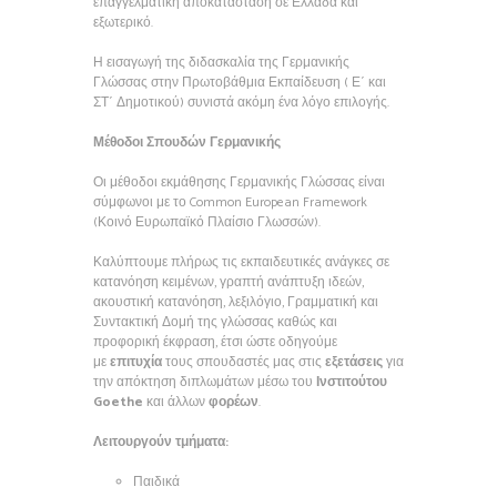
επαγγελματική αποκατάσταση σε Ελλάδα και
εξωτερικό.
Η εισαγωγή της διδασκαλία της Γερμανικής
Γλώσσας στην Πρωτοβάθμια Εκπαίδευση ( Ε΄ και
ΣΤ΄ Δημοτικού) συνιστά ακόμη ένα λόγο επιλογής.
Μέθοδοι Σπουδών Γερμανικής
Οι μέθοδοι εκμάθησης Γερμανικής Γλώσσας είναι
σύμφωνοι με το Common European Framework
(Κοινό Ευρωπαϊκό Πλαίσιο Γλωσσών).
Καλύπτουμε πλήρως τις εκπαιδευτικές ανάγκες σε
κατανόηση κειμένων, γραπτή ανάπτυξη ιδεών,
ακουστική κατανόηση, λεξιλόγιο, Γραμματική και
Συντακτική Δομή της γλώσσας καθώς και
προφορική έκφραση, έτσι ώστε οδηγούμε
με
επιτυχία
τους σπουδαστές μας στις
εξετάσεις
για
την απόκτηση διπλωμάτων μέσω του
Ινστιτούτου
Goethe
και άλλων
φορέων
.
Λειτουργούν τμήματα:
Παιδικά