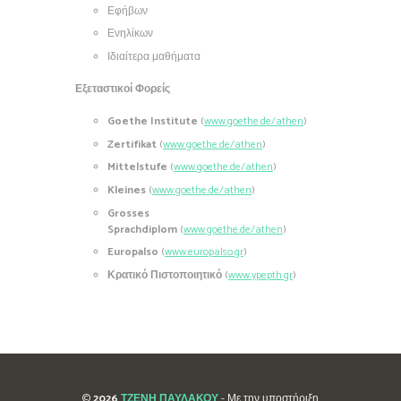
Εφήβων
Ενηλίκων
Ιδιαίτερα μαθήματα
Εξεταστικοί Φορείς
Goethe Institute
(
www.goethe.de/athen
)
Zertifikat
(
www.goethe.de/athen
)
Mittelstufe
(
www.goethe.de/athen
)
Kleines
(
www.goethe.de/athen
)
Grosses
Sprachdiplom
(
www.goethe.de/athen
)
Europalso
(
www
.
europalso
.
gr
)
Κρατικό Πιστοποιητικό
(
www
.
ypepth
.
gr
)
©
2026
ΤΖΕΝΗ ΠΑΥΛΑΚΟΥ
- Με την υποστήριξη