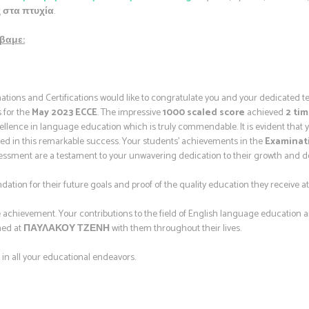
ς στα πτυχία
.
βαμε:
tions and Certifications would like to congratulate you and your dedicated 
 for the
May 2023 ECCE
. The impressive
1000 scaled score
achieved
2 ti
lence in language education which is truly commendable. It is evident that 
ated in this remarkable success. Your students’ achievements in the
Examinati
sment are a testament to your unwavering dedication to their growth and d
ndation for their future goals and proof of the quality education they receive a
achievement. Your contributions to the field of English language education a
ned at
ΠΑΥΛΑΚΟΥ ΤΖΕΝΗ
with them throughout their lives.
n all your educational endeavors.