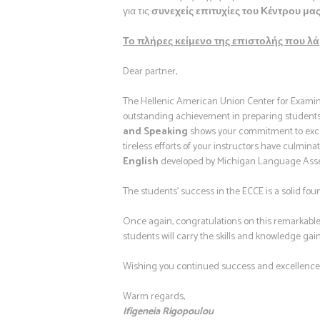
για τις
συνεχείς επιτυχίες του Κέντρου μα
Το πλήρες κείμενο της επιστολής που λά
Dear partner,
The Hellenic American Union Center for Examina
outstanding achievement in preparing students
and Speaking
shows your commitment to excel
tireless efforts of your instructors have culmin
English
developed by Michigan Language Asses
The students’ success in the ECCE is a solid fou
Once again, congratulations on this remarkable 
students will carry the skills and knowledge gai
Wishing you continued success and excellence i
Warm regards,
Ifigeneia Rigopoulou