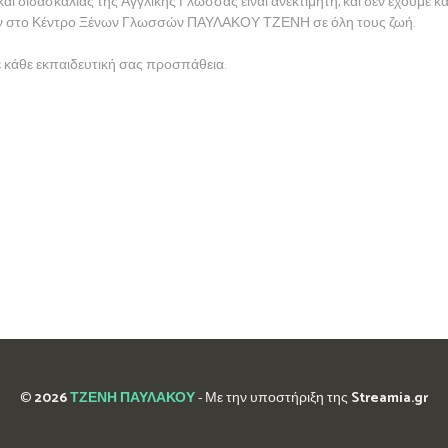
ι διδασκαλίας της Αγγλικής Γλώσσας είναι ανεκτίμητη, και δεν έχουμε κα
ησαν στο Κέντρο Ξένων Γλωσσών ΠΑΥΛΑΚΟΥ ΤΖΕΝΗ σε όλη τους ζωή.
σε κάθε εκπαιδευτική σας προσπάθεια.
©
2026
ΤΖΕΝΗ ΠΑΥΛΑΚΟΥ
- Με την υποστήριξη της
Streamia.gr