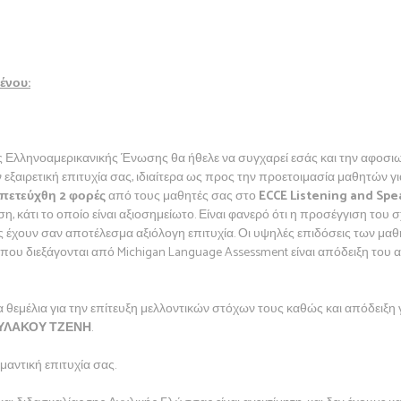
ένου:
ς Ελληνοαμερικανικής Ένωσης θα ήθελε να συγχαρεί εσάς και την αφοσ
ν εξαιρετική επιτυχία σας, ιδιαίτερα ως προς την προετοιμασία μαθητών γι
πετεύχθη 2 φορές
από τους μαθητές σας στο
ECCE Listening and Spe
, κάτι το οποίο είναι αξιοσημείωτο. Είναι φανερό ότι η προσέγγιση του 
έχουν σαν αποτέλεσμα αξιόλογη επιτυχία. Οι υψηλές επιδόσεις των μαθ
που διεξάγονται από Michigan Language Assessment είναι απόδειξη του 
 θεμέλια για την επίτευξη μελλοντικών στόχων τους καθώς και απόδειξη
ΥΛΑΚΟΥ ΤΖΕΝΗ
.
μαντική επιτυχία σας.