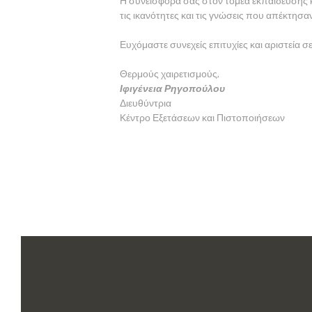
Η συνεισφορά σας στον τομέα εκπαίδευσης κα
τις ικανότητες και τις γνώσεις που απέκτ
Ευχόμαστε συνεχείς επιτυχίες και αριστεία 
Θερμούς χαιρετισμούς,
Ιφιγένεια Ρηγοπούλου
Διευθύντρια
Κέντρο Εξετάσεων και Πιστοποιήσεων