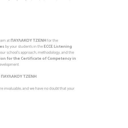
team at
ΠΑΥΛΑΚΟΥ ΤΖΕΝΗ
for the
mes
by your students in the
ECCE Listening
your school’s approach, methodology, and the
on for the Certificate of Competency in
evelopment.
t
ΠΑΥΛΑΚΟΥ ΤΖΕΝΗ
.
re invaluable, and we have no doubt that your