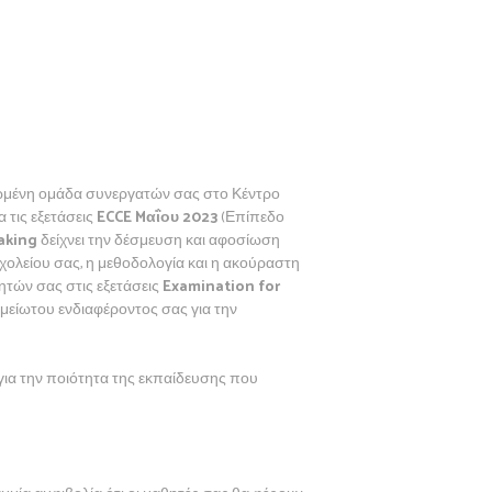
ιωμένη ομάδα συνεργατών σας στο Κέντρο
α τις εξετάσεις
ECCE Mαΐου 2023
(Επίπεδο
aking
δείχνει την δέσμευση και αφοσίωση
σχολείου σας, η μεθοδολογία και η ακούραστη
ητών σας στις εξετάσεις
Examination for
αμείωτου ενδιαφέροντος σας για την
 για την ποιότητα της εκπαίδευσης που