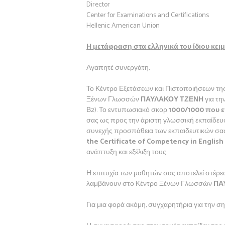
Director
Center for Examinations and Certifications
Hellenic American Union
Η μετάφραση στα ελληνικά του ίδιου κειμ
Αγαπητέ συνεργάτη,
Το Κέντρο Εξετάσεων και Πιστοποιήσεων τη
Ξένων Γλωσσών
ΠΑΥΛΑΚΟΥ ΤΖΕΝΗ
για τη
Β2). Το εντυπωσιακό σκορ
1000/1000 που ε
σας ως προς την άριστη γλωσσική εκπαίδευση
συνεχής προσπάθεια των εκπαιδευτικών σας 
the Certificate of Competency in English
ανάπτυξη και εξέλιξη τους.
Η επιτυχία των μαθητών σας αποτελεί στέρεα
λαμβάνουν στο Κέντρο Ξένων Γλωσσών
ΠΑ
Για μια φορά ακόμη, συγχαρητήρια για την ση