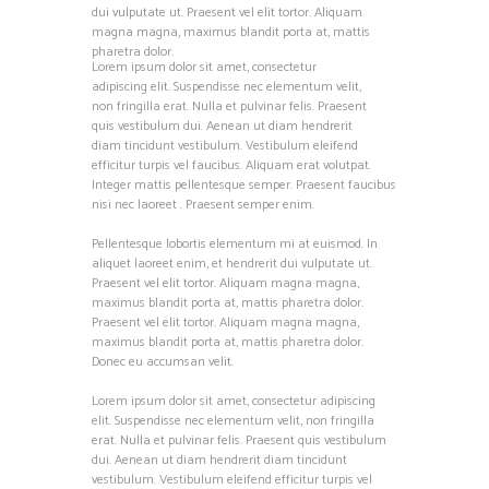
dui vulputate ut. Praesent vel elit tortor. Aliquam
magna magna, maximus blandit porta at, mattis
pharetra dolor.
Lorem ipsum dolor sit amet, consectetur
adipiscing elit. Suspendisse nec elementum velit,
non fringilla erat. Nulla et pulvinar felis. Praesent
quis vestibulum dui. Aenean ut diam hendrerit
diam tincidunt vestibulum. Vestibulum eleifend
efficitur turpis vel faucibus. Aliquam erat volutpat.
Integer mattis pellentesque semper. Praesent faucibus
nisi nec laoreet . Praesent semper enim.
Pellentesque lobortis elementum mi at euismod. In
aliquet laoreet enim, et hendrerit dui vulputate ut.
Praesent vel elit tortor. Aliquam magna magna,
maximus blandit porta at, mattis pharetra dolor.
Praesent vel elit tortor. Aliquam magna magna,
maximus blandit porta at, mattis pharetra dolor.
Donec eu accumsan velit.
Lorem ipsum dolor sit amet, consectetur adipiscing
elit. Suspendisse nec elementum velit, non fringilla
erat. Nulla et pulvinar felis. Praesent quis vestibulum
dui. Aenean ut diam hendrerit diam tincidunt
vestibulum. Vestibulum eleifend efficitur turpis vel