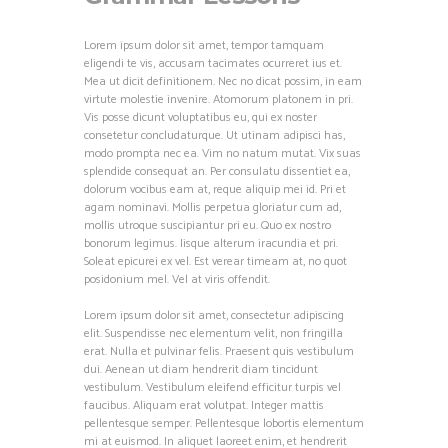
Lorem ipsum dolor sit amet, tempor tamquam
eligendi te vis, accusam tacimates ocurreret ius et.
Mea ut dicit definitionem. Nec no dicat possim, in eam
virtute molestie invenire. Atomorum platonem in pri.
Vis posse dicunt voluptatibus eu, qui ex noster
consetetur concludaturque. Ut utinam adipisci has,
modo prompta nec ea. Vim no natum mutat. Vix suas
splendide consequat an. Per consulatu dissentiet ea,
dolorum vocibus eam at, reque aliquip mei id. Pri et
agam nominavi. Mollis perpetua gloriatur cum ad,
mollis utroque suscipiantur pri eu. Quo ex nostro
bonorum legimus. Iisque alterum iracundia et pri.
Soleat epicurei ex vel. Est verear timeam at, no quot
posidonium mel. Vel at viris offendit.
Lorem ipsum dolor sit amet, consectetur adipiscing
elit. Suspendisse nec elementum velit, non fringilla
erat. Nulla et pulvinar felis. Praesent quis vestibulum
dui. Aenean ut diam hendrerit diam tincidunt
vestibulum. Vestibulum eleifend efficitur turpis vel
faucibus. Aliquam erat volutpat. Integer mattis
pellentesque semper. Pellentesque lobortis elementum
mi at euismod. In aliquet laoreet enim, et hendrerit