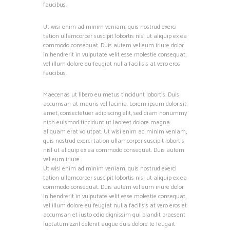
faucibus.
Ut wisi enim ad minim veniam, quis nostrud exerci
tation ullamcorper suscipit lobortis nisl ut aliquip ex ea
commodo consequat. Duis autem vel eum iriure dolor
in hendrerit in vulputate velit esse molestie consequat,
vel illum dolore eu feugiat nulla facilisis at vero eros
faucibus.
Maecenas ut libero eu metus tincidunt lobortis. Duis
accumsan at mauris vel lacinia. Lorem ipsum dolor sit
amet, consectetuer adipiscing elit, sed diam nonummy
nibh euismod tincidunt ut laoreet dolore magna
aliquam erat volutpat. Ut wisi enim ad minim veniam,
quis nostrud exerci tation ullamcorper suscipit lobortis
nisl ut aliquip ex ea commodo consequat. Duis autem
vel eum iriure.
Ut wisi enim ad minim veniam, quis nostrud exerci
tation ullamcorper suscipit lobortis nisl ut aliquip ex ea
commodo consequat. Duis autem vel eum iriure dolor
in hendrerit in vulputate velit esse molestie consequat,
vel illum dolore eu feugiat nulla facilisis at vero eros et
accumsan et iusto odio dignissim qui blandit praesent
luptatum zzril delenit augue duis dolore te feugait