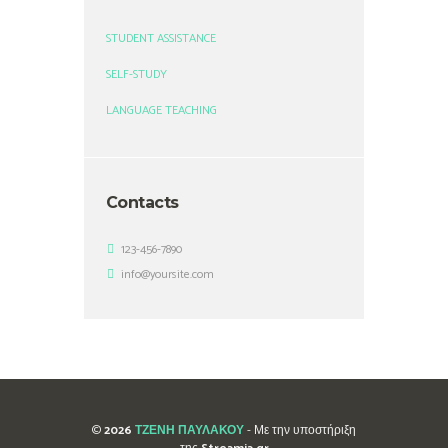
STUDENT ASSISTANCE
SELF-STUDY
LANGUAGE TEACHING
Contacts
123-456-7890
info@yoursite.com
©
2026
ΤΖΕΝΗ ΠΑΥΛΑΚΟΥ
- Με την υποστήριξη