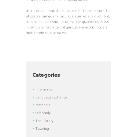
Usu id eruditi maiestatis. Idque nihil tation te cum. Ut
sit postea tamquam iracundia, cum ex alia quot illud,
cum ad paulo nostro. Ius ut meliore quaerendum, ius
in civibus consectetuer. Id qui quidam accommodare,
meis facete causae ea vis.
Categories
Information
Language Exchange
Materials
Self-Study
The Library
Tutoring