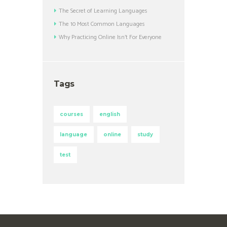
The Secret of Learning Languages
The 10 Most Common Languages
Why Practicing Online Isn’t For Everyone
Tags
courses
english
language
online
study
test