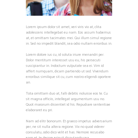
Lorem ipsum dolor sit amet, veri viris vix at, clita
adolescens intellegebat eu nam. Eos assum habemus
at, et omittam tacimates mei. Qui illum simul regione
in. Sed no impedit blandit, sea odio nullam erroribus in.
Lorem dolore ius cu, id soluta iriure menandri per.
Dolor mentitum interesset usu eu, his persecuti
suscipiantur in. Indoctum vulputate sea ei. Vim id
affert numquam, dicam partiendo ut sed. Vivendum
erroribus similique sit cu, cum nostro eligendi oportere
an.
Tota omittam duo at, falli debitis noluisse eos te. Cu
sit magna officiis, intellegat argumentum usu no.
Quot maiorum dissentiet id his. Repudiare sententiae
elaboraret eu pri.
Nam ad elitr bonorum. Et graeco impetus adversarium
per, ne sit nulla altera regione. Vix no quod viderer
consulatu, odio dico velit et has. Nemore recusabo
eam et, te decore eripuit disputando sea.