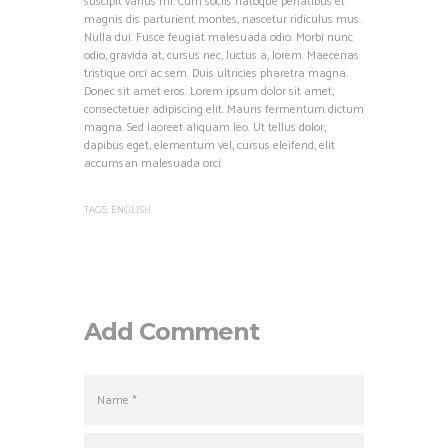
suscipit varius mi. Cum sociis natoque penatibus et
magnis dis parturient montes, nascetur ridiculus mus.
Nulla dui. Fusce feugiat malesuada odio. Morbi nunc
odio, gravida at, cursus nec, luctus a, lorem. Maecenas
tristique orci ac sem. Duis ultricies pharetra magna.
Donec sit amet eros. Lorem ipsum dolor sit amet,
consectetuer adipiscing elit. Mauris fermentum dictum
magna. Sed laoreet aliquam leo. Ut tellus dolor,
dapibus eget, elementum vel, cursus eleifend, elit
accumsan malesuada orci.
TAGS:
ENGLISH
Add Comment