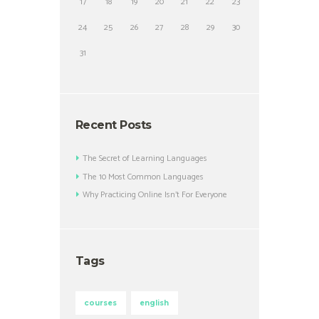
17
18
19
20
21
22
23
24
25
26
27
28
29
30
31
Recent Posts
The Secret of Learning Languages
The 10 Most Common Languages
Why Practicing Online Isn’t For Everyone
Tags
courses
english