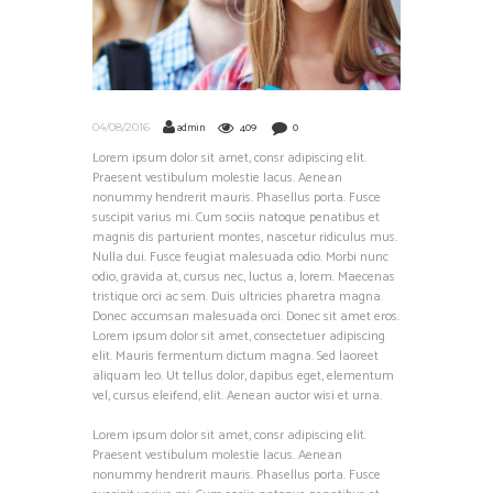
admin
409
0
04/08/2016
Lorem ipsum dolor sit amet, consr adipiscing elit.
Praesent vestibulum molestie lacus. Aenean
nonummy hendrerit mauris. Phasellus porta. Fusce
suscipit varius mi. Cum sociis natoque penatibus et
magnis dis parturient montes, nascetur ridiculus mus.
Nulla dui. Fusce feugiat malesuada odio. Morbi nunc
odio, gravida at, cursus nec, luctus a, lorem. Maecenas
tristique orci ac sem. Duis ultricies pharetra magna.
Donec accumsan malesuada orci. Donec sit amet eros.
Lorem ipsum dolor sit amet, consectetuer adipiscing
elit. Mauris fermentum dictum magna. Sed laoreet
aliquam leo. Ut tellus dolor, dapibus eget, elementum
vel, cursus eleifend, elit. Aenean auctor wisi et urna.
Lorem ipsum dolor sit amet, consr adipiscing elit.
Praesent vestibulum molestie lacus. Aenean
nonummy hendrerit mauris. Phasellus porta. Fusce